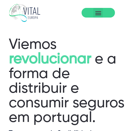
NOSSA HISTÓRIA
QUEM SOMOS
ONDE ESTAMOS
JUNTA-TE A NÓS
Viemos
revolucionar
e a
forma de
distribuir e
consumir seguros
em portugal.